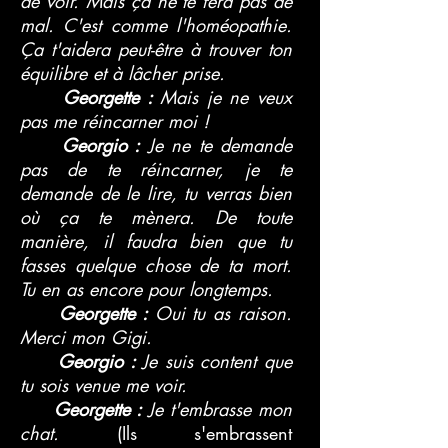
de voir. Mais ça ne te fera pas de
mal. C'est comme l'homéopathie.
Ça t'aidera peut-être à trouver ton
équilibre et à lâcher prise.
Georgette :
Mais je ne veux
pas me réincarner moi !
Georgio :
Je ne te demande
pas de te réincarner, je te
demande de le lire, tu verras bien
où ça te mènera. De toute
manière, il faudra bien que tu
fasses quelque chose de ta mort.
Tu en as encore pour longtemps.
Georgette :
Oui tu as raison.
Merci mon Gigi.
Georgio :
Je suis content que
tu sois venue me voir.
Georgette :
Je t'embrasse mon
chat.
(Ils s'embrassent