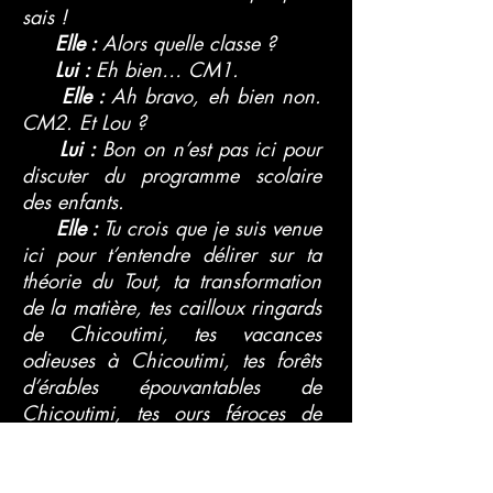
sais !
Elle :
Alors quelle classe ?
Lui :
Eh bien… CM1.
Elle :
Ah bravo, eh bien non.
CM2. Et Lou ?
Lui :
Bon on n’est pas ici pour
discuter du programme scolaire
des enfants.
Elle :
Tu crois que je suis venue
ici pour t’entendre délirer sur ta
théorie du Tout, ta transformation
de la matière, tes cailloux ringards
de Chicoutimi, tes vacances
odieuses à Chicoutimi, tes forêts
d’érables épouvantables de
Chicoutimi, tes ours féroces de
Chicoutimi, tes…
Lui :
Eh bien j’irai tout seul à
Stockholm chercher mon Prix