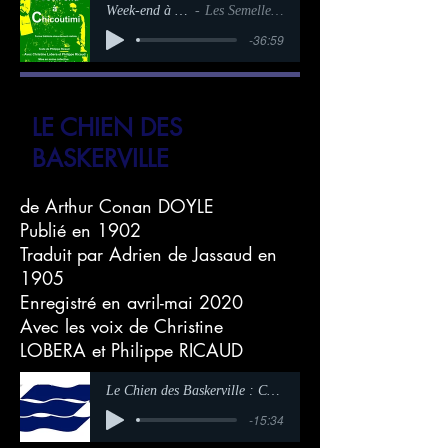
Week-end à Chicoutimi
Les Semelles de Plumes
-36:59
LE CHIEN DES
BASKERVILLE
de Arthur Conan DOYLE
Publié en 1902
Traduit par Adrien de Jassaud en
1905
Enregistré en avril-mai 2020
Avec les voix de Christine
LOBERA et Philippe RICAUD
Le Chien des Baskerville : Chapitre 01
-15:34