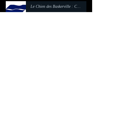
Le Chien des Baskerville : Chapitre 02
-25:12
Le Chien des Baskerville : Chapitre 03
-20:15
Le Chien des Baskerville : Chapitre 04
-24:11
Le Chien des Baskerville : Chapitre 06
-22:26
Le Chien des Baskerville : Chapitre 08
-18:27
Le Chien des Baskerville : Chapitre 10